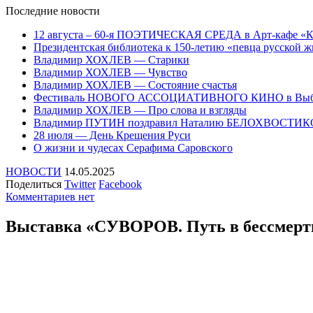
Последние
новости
12 августа – 60-я ПОЭТИЧЕСКАЯ СРЕДА в Арт-кафе «
Президентская библиотека к 150-летию «певца русско
Владимир ХОХЛЕВ — Старики
Владимир ХОХЛЕВ — Чувство
Владимир ХОХЛЕВ — Состояние счастья
Фестиваль НОВОГО АССОЦИАТИВНОГО КИНО в Выб
Владимир ХОХЛЕВ — Про слова и взгляды
Владимир ПУТИН поздравил Наталию БЕЛОХВОСТИ
28 июля — День Крещения Руси
О жизни и чудесах Серафима Саровского
НОВОСТИ
14.05.2025
Поделиться
Twitter
Facebook
Комментариев нет
Выставка «СУВОРОВ. Путь в бессмерт