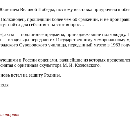
 80-летием Великой Победы, поэтому выставка приурочена к обе
 Полководец, прошедший более чем 60 сражений, и не проигравш
гут найти для себя ответ на этот вопрос…
тефакты — подлинные предметы, принадлежавшие полководцу. П
 — владельцы передали их Государственному мемориальному муз
адского Суворовского училища, переданный музею в 1963 году
вующими в России орденами, важнейшие из которых представле
снятая с оригинала скульптора М. И. Козловского.
вновь встал на защиту Родины.
июля.
 история»