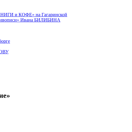
КНИГИ и КОФЕ» на Гагаринской
й живописи» Ивана БИЛИБИНА
орге
КОВУ
ие»