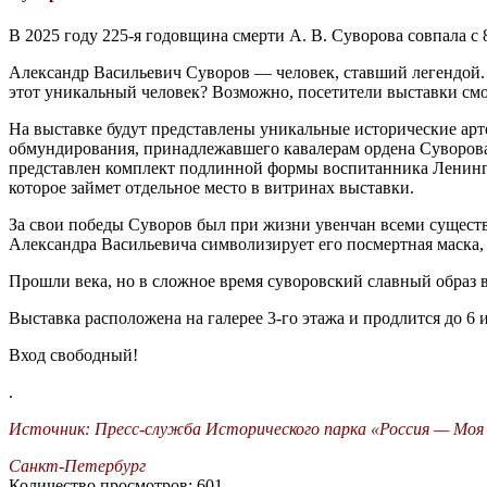
В 2025 году 225-я годовщина смерти А. В. Суворова совпала с
Александр Васильевич Суворов — человек, ставший легендой.
этот уникальный человек? Возможно, посетители выставки смо
На выставке будут представлены уникальные исторические ар
обмундирования, принадлежавшего кавалерам ордена Суворова
представлен комплект подлинной формы воспитанника Ленингр
которое займет отдельное место в витринах выставки.
За свои победы Суворов был при жизни увенчан всеми сущест
Александра Васильевича символизирует его посмертная маска, 
Прошли века, но в сложное время суворовский славный образ 
Выставка расположена на галерее 3-го этажа и продлится до 6 
Вход свободный!
.
Источник: Пресс-служба Исторического парка «Россия — Моя
Санкт-Петербург
Количество просмотров:
601