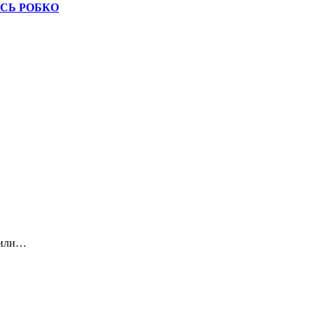
ИСЬ РОБКО
жили…