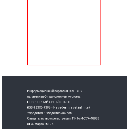
Информационный портал ХОХЛЕВ.РУ
является веб-приложением журнала
НЕВЕЧЕРНИЙ СВЕТ/INFINITE
(ISSN 2303-9396 = Nevečernij svet infinite)
Учредитель: Владимир Хохлев.
Свидетельство о регистрации: ПИ № ФС77-48828
от 02 марта 2012 г.