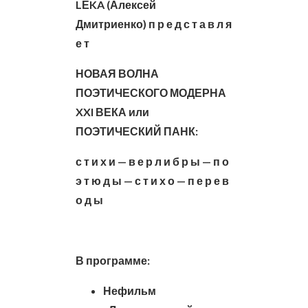
L
Ё
KA
(Алексей
Дмитриенко)
п р е д с т а в л я
е т
НОВАЯ ВОЛНА
ПОЭТИЧЕСКОГО МОДЕРНА
XXI
ВЕКА или
ПОЭТИЧЕСКИЙ ПАНК:
с т и х и — в е р л и б р ы — п о
э т ю д ы — с т и х о — п е р е в
о д ы
В программе:
Нефильм