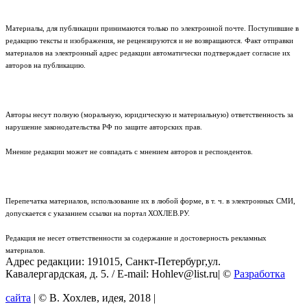
Материалы, для публикации принимаются только по электронной почте. Поступившие в
редакцию тексты и изображения, не рецензируются и не возвращаются. Факт отправки
материалов на электронный адрес редакции автоматически подтверждает согласие их
авторов на публикацию.
Авторы несут полную (моральную, юридическую и материальную) ответственность за
нарушение законодательства РФ по защите авторских прав.
Мнение редакции может не совпадать с мнением авторов и респондентов.
Перепечатка материалов, использование их в любой форме, в т. ч. в электронных СМИ,
допускается с указанием ссылки на портал ХОХЛЕВ.РУ.
Редакция не несет ответственности за содержание и достоверность рекламных
материалов.
Адрес редакции: 191015, Санкт-Петербург,ул.
Кавалергардская, д. 5. / E-mail: Hohlev@list.ru| ©
Разработка
сайта
| © В. Хохлев, идея, 2018 |