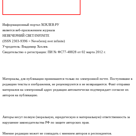
Информационный портал ХОХЛЕВ.РУ
является веб-приложением журнала
НЕВЕЧЕРНИЙ СВЕТ/INFINITE
(ISSN 2303-9396 = Nevečernij svet infinite)
Учредитель: Владимир Хохлев.
Свидетельство о регистрации: ПИ № ФС77-48828 от 02 марта 2012 г.
Материалы, для публикации принимаются только по электронной почте. Поступившие в
редакцию тексты и изображения, не рецензируются и не возвращаются. Факт отправки
материалов на электронный адрес редакции автоматически подтверждает согласие их
авторов на публикацию.
Авторы несут полную (моральную, юридическую и материальную) ответственность за
нарушение законодательства РФ по защите авторских прав.
Мнение редакции может не совпадать с мнением авторов и респондентов.