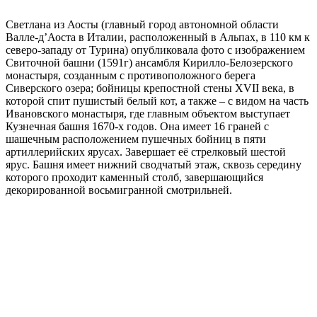
Светлана из Аосты (главный город автономной области
Валле-д’Аоста в Италии, расположенный в Альпах, в 110 км к
северо-западу от Турина) опубликовала фото с изображением
Свиточной башни (1591г) ансамбля Кирилло-Белозерского
монастыря, созданным с противоположного берега
Сиверского озера; бойницы крепостной стены XVII века, в
которой спит пушистый белый кот, а также – с видом на часть
Ивановского монастыря, где главным объектом выступает
Кузнечная башня 1670-х годов. Она имеет 16 граней с
шашечным расположением пушечных бойниц в пяти
артиллерийских ярусах. Завершает её стрелковый шестой
ярус. Башня имеет нижний сводчатый этаж, сквозь середину
которого проходит каменный столб, завершающийся
декорированной восьмигранной смотрильней.