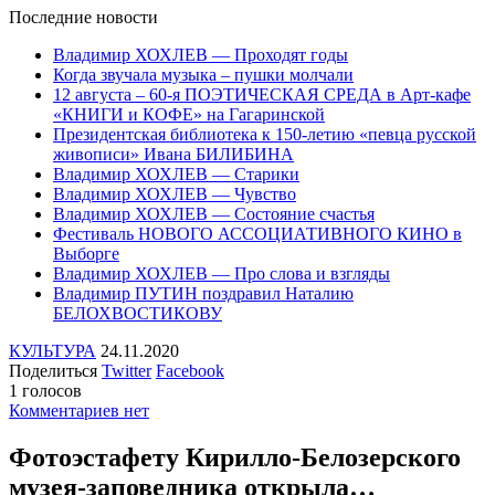
Последние
новости
Владимир ХОХЛЕВ — Проходят годы
Когда звучала музыка – пушки молчали
12 августа – 60-я ПОЭТИЧЕСКАЯ СРЕДА в Арт-кафе
«КНИГИ и КОФЕ» на Гагаринской
Президентская библиотека к 150-летию «певца русской
живописи» Ивана БИЛИБИНА
Владимир ХОХЛЕВ — Старики
Владимир ХОХЛЕВ — Чувство
Владимир ХОХЛЕВ — Состояние счастья
Фестиваль НОВОГО АССОЦИАТИВНОГО КИНО в
Выборге
Владимир ХОХЛЕВ — Про слова и взгляды
Владимир ПУТИН поздравил Наталию
БЕЛОХВОСТИКОВУ
КУЛЬТУРА
24.11.2020
Поделиться
Twitter
Facebook
1 голосов
Комментариев нет
Фотоэстафету Кирилло-Белозерского
музея-заповедника открыла…