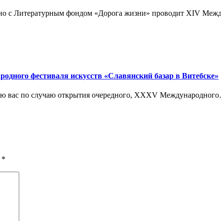
естно с Литературным фондом «Дорога жизни» проводит ХIV М
ного фестиваля искусств «Славянский базар в Витебске»
ствую вас по случаю открытия очередного, XXXV Международног
ы
*