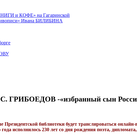
КНИГИ и КОФЕ» на Гагаринской
й живописи» Ивана БИЛИБИНА
орге
КОВУ
. С. ГРИБОЕДОВ -«избранный сын Росс
е Президентской библиотеки будет транслироваться онлайн-в
 года исполнилось 230 лет со дня рождения поэта, дипломата