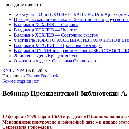
Последние
новости
12 августа – 60-я ПОЭТИЧЕСКАЯ СРЕДА в Арт-кафе «
Президентская библиотека к 150-летию «певца русско
Владимир ХОХЛЕВ — Старики
Владимир ХОХЛЕВ — Чувство
Владимир ХОХЛЕВ — Состояние счастья
Фестиваль НОВОГО АССОЦИАТИВНОГО КИНО в Выб
Владимир ХОХЛЕВ — Про слова и взгляды
Владимир ПУТИН поздравил Наталию БЕЛОХВОСТИ
28 июля — День Крещения Руси
О жизни и чудесах Серафима Саровского
КУЛЬТУРА
05.02.2025
Поделиться
Twitter
Facebook
Комментариев нет
Вебинар Президентской библиотеки: А
12 февраля 2025 года в 10:30 в разделе
«ТВ-канал»
на портал
Мероприятие приурочено к юбилейной дате – в январе этого
Сергеевича Грибоедова.