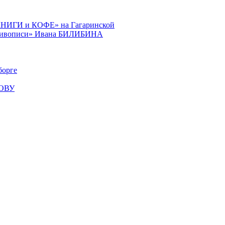
КНИГИ и КОФЕ» на Гагаринской
й живописи» Ивана БИЛИБИНА
орге
КОВУ