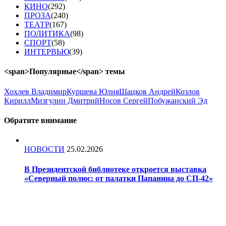
КИНО
(292)
ПРОЗА
(240)
ТЕАТР
(167)
ПОЛИТИКА
(98)
СПОРТ
(58)
ИНТЕРВЬЮ
(39)
<span>Популярные</span> темы
Хохлев Владимир
Куршева Юлия
Шацков Андрей
Козлов
Кирилл
Мизгулин Дмитрий
Носов Сергей
Побужанский Эд
Обратите
внимание
НОВОСТИ
25.02.2026
В Президентской библиотеке откроется выставка
«Северный полюс: от палатки Папанина до СП-42»