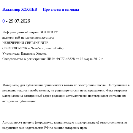
Владимир ХОХЛЕВ — Про слова и взгляды
0
-
29.07.2026
Информационный портал ХОХЛЕВ.РУ
является веб-приложением журнала
НЕВЕЧЕРНИЙ СВЕТ/INFINITE
(ISSN 2303-9396 = Nevečernij svet infinite)
Учредитель: Владимир Хохлев.
Свидетельство о регистрации: ПИ № ФС77-48828 от 02 марта 2012 г.
Материалы, для публикации принимаются только по электронной почте. Поступившие в
редакцию тексты и изображения, не рецензируются и не возвращаются. Факт отправки
материалов на электронный адрес редакции автоматически подтверждает согласие их
авторов на публикацию.
Авторы несут полную (моральную, юридическую и материальную) ответственность за
нарушение законодательства РФ по защите авторских прав.