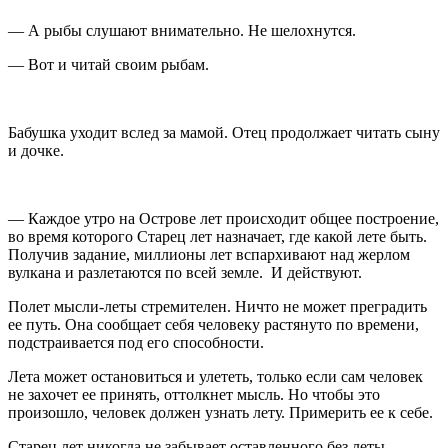
— А рыбы слушают внимательно. Не шелохнутся.
— Вот и читай своим рыбам.
Бабушка уходит вслед за мамой. Отец продолжает читать сыну
и дочке.
— Каждое утро на Острове лет происходит общее построение,
во время которого Старец лет назначает, где какой лете быть.
Получив задание, миллионы лет вспархивают над жерлом
вулкана и разлетаются по всей земле. И действуют.
Полет мысли-леты стремителен. Ничто не может преградить
ее путь. Она сообщает себя человеку растянуто по времени,
подстраивается под его способности.
Лета может остановиться и улететь, только если сам человек
не захочет ее принять, оттолкнет мысль. Но чтобы это
произошло, человек должен узнать лету. Примерить ее к себе.
Старец лет никогда не забывает оставленного без леты