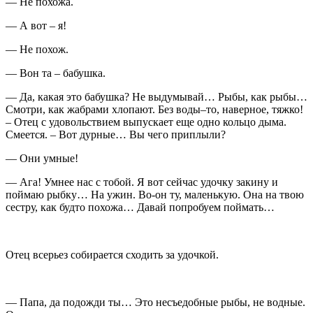
— Не похожа.
— А вот – я!
— Не похож.
— Вон та – бабушка.
— Да, какая это бабушка? Не выдумывай… Рыбы, как рыбы…
Смотри, как жабрами хлопают. Без воды–то, наверное, тяжко!
– Отец с удовольствием выпускает еще одно кольцо дыма.
Смеется. – Вот дурные… Вы чего приплыли?
— Они умные!
— Ага! Умнее нас с тобой. Я вот сейчас удочку закину и
поймаю рыбку… На ужин. Во-он ту, маленькую. Она на твою
сестру, как будто похожа… Давай попробуем поймать…
Отец всерьез собирается сходить за удочкой.
— Папа, да подожди ты… Это несъедобные рыбы, не водные.