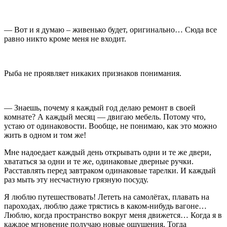
— Вот и я думаю – живенько будет, оригинально… Сюда все
равно никто кроме меня не входит.
Рыба не проявляет никаких признаков понимания.
— Знаешь, почему я каждый год делаю ремонт в своей
комнате? А каждый месяц — двигаю мебель. Потому что,
устаю от одинаковости. Вообще, не понимаю, как это можно
жить в одном и том же!
Мне надоедает каждый день открывать одни и те же двери,
хвататься за одни и те же, одинаковые дверные ручки.
Расставлять перед завтраком одинаковые тарелки. И каждый
раз мыть эту несчастную грязную посуду.
Я люблю путешествовать! Лететь на самолётах, плавать на
пароходах, люблю даже трястись в каком-нибудь вагоне…
Люблю, когда пространство вокруг меня движется… Когда я в
каждое мгновение получаю новые ощущения. Тогда