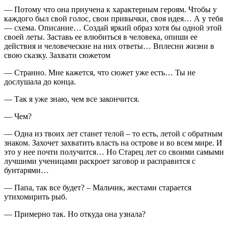
— Потому что она приучена к характерным героям. Чтобы у
каждого был свой голос, свои привычки, своя идея… А у тебя
— схема. Описание… Создай яркий образ хотя бы одной этой
своей леты. Заставь ее влюбиться в человека, опиши ее
действия и человеческие на них ответы… Вплесни жизни в
свою сказку. Захвати сюжетом
— Странно. Мне кажется, что сюжет уже есть… Ты не
дослушала до конца.
— Так я уже знаю, чем все закончится.
— Чем?
— Одна из твоих лет станет телой – то есть, летой с обратным
знаком. Захочет захватить власть на острове и во всем мире. И
это у нее почти получится… Но Старец лет со своими самыми
лучшими ученицами раскроет заговор и расправится с
бунтарями…
— Папа, так все будет? – Мальчик, жестами старается
утихомирить рыб.
— Примерно так. Но откуда она узнала?