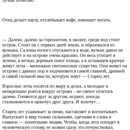
лучше почитаю.
Отец делает паузу, отхлебывает кофе, начинает читать.
— Далеко, далеко за горизонтом, в океане, среди вод стоит
остров. Стоит он с первых дней земли, и образовался из
вулкана. Склоны полого спускаются к воде, вулкан давно не
действует и на острове очень красиво. Он весь утопает в
зелени, в ветках деревьев поют птицы, а в остывшем кратере
живут леты – маленькие светоносные существа. Они живут на
острове с давних пор и подчиняются самой главной, древней
и самой сильной мысли, которую зовут — Старец лет.
Взрослые леты носятся по миру в делах, а молодые и
неокрепшие роятся вокруг острова – не смеют отлетать
далеко. Гоняются друг за другом, играют, иногда
сталкиваются и щекочут друг друга. И хохочут…
Старец лет ухаживает за ними, наставляет и воспитывает.
Выпускает в мир только сильными, одетыми в слова и
главное — понятными людям. Чтобы, когда лета попадет в
человеческую голову, ее хозяин сразу это почувствовал.