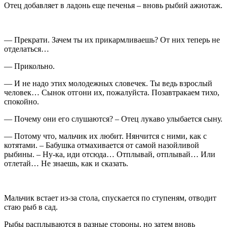
Отец добавляет в ладонь еще печенья – вновь рыбий ажиотаж.
— Прекрати. Зачем ты их прикармливаешь? От них теперь не
отделаться…
— Прикольно.
— И не надо этих молодежных словечек. Ты ведь взрослый
человек… Сынок отгони их, пожалуйста. Позавтракаем тихо,
спокойно.
— Почему они его слушаются? – Отец лукаво улыбается сыну.
— Потому что, мальчик их любит. Нянчится с ними, как с
котятами. – Бабушка отмахивается от самой назойливой
рыбины. – Ну-ка, иди отсюда… Отплывай, отплывай… Или
отлетай… Не знаешь, как и сказать.
Мальчик встает из-за стола, спускается по ступеням, отводит
стаю рыб в сад.
Рыбы расплываются в разные стороны, но затем вновь