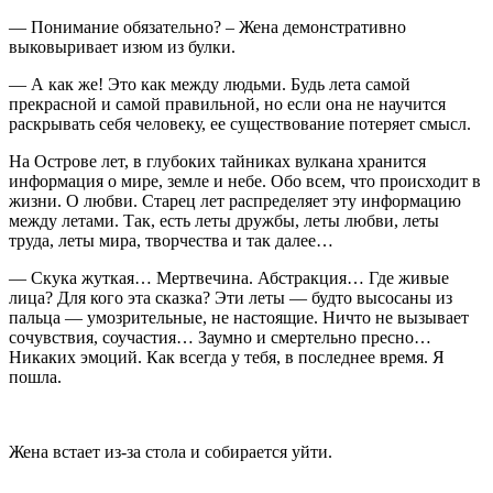
— Понимание обязательно? – Жена демонстративно
выковыривает изюм из булки.
— А как же! Это как между людьми. Будь лета самой
прекрасной и самой правильной, но если она не научится
раскрывать себя человеку, ее существование потеряет смысл.
На Острове лет, в глубоких тайниках вулкана хранится
информация о мире, земле и небе. Обо всем, что происходит в
жизни. О любви. Старец лет распределяет эту информацию
между летами. Так, есть леты дружбы, леты любви, леты
труда, леты мира, творчества и так далее…
— Скука жуткая… Мертвечина. Абстракция… Где живые
лица? Для кого эта сказка? Эти леты — будто высосаны из
пальца — умозрительные, не настоящие. Ничто не вызывает
сочувствия, соучастия… Заумно и смертельно пресно…
Никаких эмоций. Как всегда у тебя, в последнее время. Я
пошла.
Жена встает из-за стола и собирается уйти.