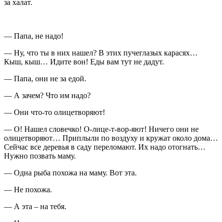
за халат.
— Папа, не надо!
— Ну, что ты в них нашел? В этих пучеглазых карасях…
Кыш, кыш… Идите вон! Еды вам тут не дадут.
— Папа, они не за едой.
— А зачем? Что им надо?
— Они что-то олицетворяют!
— О! Нашел словечко! О-лице-т-вор-яют! Ничего они не
олицетворяют… Приплыли по воздуху и кружат около дома…
Сейчас все деревья в саду переломают. Их надо отогнать…
Нужно позвать маму.
— Одна рыба похожа на маму. Вот эта.
— Не похожа.
— А эта – на тебя.