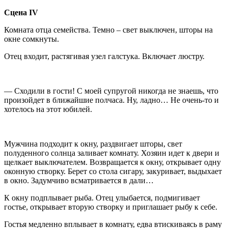
Сцена
IV
Комната отца семейства. Темно – свет выключен, шторы на
окне сомкнуты.
Отец входит, растягивая узел галстука. Включает люстру.
— Сходили в гости! С моей супругой никогда не знаешь, что
произойдет в ближайшие полчаса. Ну, ладно… Не очень-то и
хотелось на этот юбилей.
Мужчина подходит к окну, раздвигает шторы, свет
полуденного солнца заливает комнату. Хозяин идет к двери и
щелкает выключателем. Возвращается к окну, открывает одну
оконную створку. Берет со стола сигару, закуривает, выдыхает
в окно. Задумчиво всматривается в дали…
К окну подплывает рыба. Отец улыбается, подмигивает
гостье, открывает вторую створку и приглашает рыбу к себе.
Гостья медленно вплывает в комнату, едва втискиваясь в раму