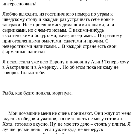
интересно жить!
Люблю выходить из гостиничного номера по утрам к
шведскому столу и каждый раз устраивать себе новые
завтраки. Не с приевшимися домашними кашами, или
сырниками, но с чем-то новым. С какими-нибудь
экзотическими йогуртами, желе, десертами… По-разному
приготовленными омлетами, салатами и прочим. С
невероятными напитками… В каждой стране есть свои
фирменные напитки.
Я исколесила уже всю Европу и половину Азии! Теперь хочу
в Австралию и в Америку… Но об этом пока никому не
говорю. Только тебе.
Рыба, как будто поняла, моргнула.
— Мои домашние меня не очень понимают. Они ждут от меня
вкусных обедов и ужинов, а я не терпеть не могу готовить…
Хотя, готовлю вкусно. Ну, не мое это дело – стоять у плиты. Я
лучше целый день – если уж никуда не выберусь —