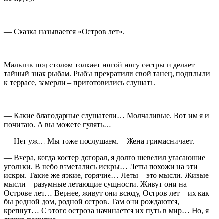
— Сказка называется «Остров лет».
Мальчик под столом толкает ногой ногу сестры и делает
тайный знак рыбам. Рыбы прекратили свой танец, подплыли
к террасе, замерли – приготовились слушать.
— Какие благодарные слушатели… Молчаливые. Вот им я и
почитаю. А вы можете гулять…
— Нет уж… Мы тоже послушаем. – Жена гримасничает.
— Вчера, когда костер догорал, я долго шевелил угасающие
угольки. В небо взметались искры… Леты похожи на эти
искры. Такие же яркие, горячие… Леты – это мысли. Живые
мысли – разумные летающие сущности. Живут они на
Острове лет… Вернее, живут они всюду, Остров лет – их как
бы родной дом, родной остров. Там они рождаются,
крепнут… С этого острова начинается их путь в мир… Но, я