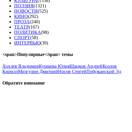
КУЛЬТУРА
(1558)
ПОЭЗИЯ
(1321)
НОВОСТИ
(525)
КИНО
(292)
ПРОЗА
(240)
ТЕАТР
(167)
ПОЛИТИКА
(98)
СПОРТ
(58)
ИНТЕРВЬЮ
(39)
<span>Популярные</span> темы
Хохлев Владимир
Куршева Юлия
Шацков Андрей
Козлов
Кирилл
Мизгулин Дмитрий
Носов Сергей
Побужанский Эд
Обратите
внимание