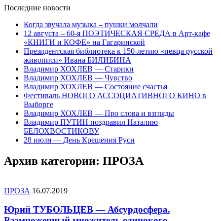
Последние
новости
Когда звучала музыка – пушки молчали
12 августа – 60-я ПОЭТИЧЕСКАЯ СРЕДА в Арт-кафе
«КНИГИ и КОФЕ» на Гагаринской
Президентская библиотека к 150-летию «певца русской
живописи» Ивана БИЛИБИНА
Владимир ХОХЛЕВ — Старики
Владимир ХОХЛЕВ — Чувство
Владимир ХОХЛЕВ — Состояние счастья
Фестиваль НОВОГО АССОЦИАТИВНОГО КИНО в
Выборге
Владимир ХОХЛЕВ — Про слова и взгляды
Владимир ПУТИН поздравил Наталию
БЕЛОХВОСТИКОВУ
28 июля — День Крещения Руси
Архив категории:
ПРОЗА
ПРОЗА
16.07.2019
Юрий ТУБОЛЬЦЕВ — Абсурдосфера.
Размноженный множитель одинокого