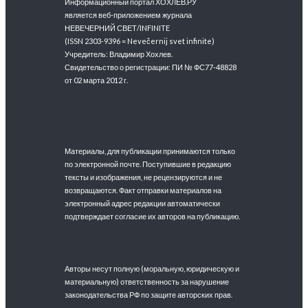
Информационный портал ХОХЛЕВ.РУ
является веб-приложением журнала
НЕВЕЧЕРНИЙ СВЕТ/INFINITE
(ISSN 2303-9396 = Nevečernij svet infinite)
Учредитель: Владимир Хохлев.
Свидетельство о регистрации: ПИ № ФС77-48828
от 02 марта 2012 г.
Материалы, для публикации принимаются только
по электронной почте. Поступившие в редакцию
тексты и изображения, не рецензируются и не
возвращаются. Факт отправки материалов на
электронный адрес редакции автоматически
подтверждает согласие их авторов на публикацию.
Авторы несут полную (моральную, юридическую и
материальную) ответственность за нарушение
законодательства РФ по защите авторских прав.