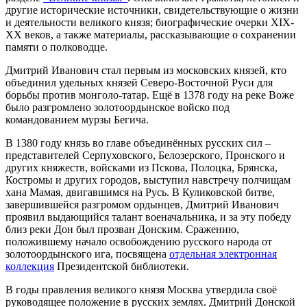
другие исторические источники, свидетельствующие о жизни
и деятельности великого князя; биографические очерки XIX-
XX веков, а также материалы, рассказывающие о сохранении
памяти о полководце.
Дмитрий Иванович стал первым из московских князей, кто
объединил удельных князей Северо-Восточной Руси для
борьбы против монголо-татар. Ещё в 1378 году на реке Воже
было разгромлено золотоордынское войско под
командованием мурзы Бегича.
В 1380 году князь во главе объединённых русских сил –
представителей Серпуховского, Белозерского, Пронского и
других княжеств, войсками из Пскова, Полоцка, Брянска,
Костромы и других городов, выступил навстречу полчищам
хана Мамая, двигавшимся на Русь. В Куликовской битве,
завершившейся разгромом ордынцев, Дмитрий Иванович
проявил выдающийся талант военачальника, и за эту победу
близ реки Дон был прозван Донским. Сражению,
положившему начало освобождению русского народа от
золотоордынского ига, посвящена
отдельная электронная
коллекция
Президентской библиотеки.
В годы правления великого князя Москва утвердила своё
руководящее положение в русских землях. Дмитрий Донской