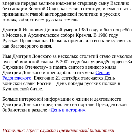
впервые передал великое княжение старшему сыну Василию
без санкции Золотой Орды, как «свою отчину», и сумел стать
признанным главой антиордынской политики в русских
землях, собирателем русских земель.
Дмитрий Иванович Донской умер в 1389 году и был погребён
в Москве, в Архангельском соборе Кремля. В 1988 году
Русская Православная Церковь причислила его к лику святых
как благоверного князя.
Имя Дмитрия Донского за несколько столетий стало символом
русской воинской славы. В 2002 году был учреждён орден «За
Служение Отечеству» в память святого великого князя
Дмитрия Донского и преподобного игумена
Сергия
Радонежского
. Ежегодно 21 сентября отмечается День
воинской славы России – День победы русских полков в
Куликовской битве.
Больше интересной информации о жизни и деятельности
Дмитрия Донского представлено на портале Президентской
библиотеки в разделе
«День в истории»
.
.
Источник: Пресс-служба Президентской библиотеки