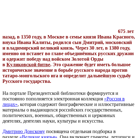
675 лет
назад, в 1350 году, в Москве в семье князя Ивана Красного,
внука Ивана Калиты, родился сын Дмитрий, московский
и владимирский великий князь. Через 30 лет, в 1380 году,
именно он встанет во главе объединённых русских дружин
и одержит победу над войском Золотой Орды
в
Куликовской битве
. Это сражение будет иметь большое
историческое значение в борьбе русского народа против
татаро-монгольского ига и определит дальнейшую судьбу
Русского государства.
На портале Президентской библиотеки формируется и
постоянно пополняется электронная коллекция
«Россия в
лицах»
, которая содержит биографические и иллюстративные
материалы о выдающихся российских государственных,
политических, военных, общественных и церковных
деятелях, деятелях науки, культуры и искусства.
Дмитрию Донскому
посвящена отдельная подборка в
разделе
«Великие князья»
. Она включает грамоты, летописи и