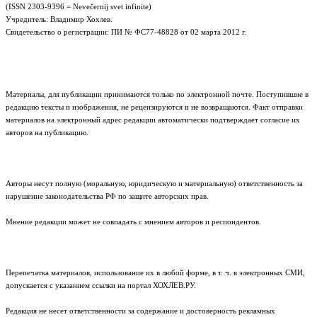
(ISSN 2303-9396 = Nevečernij svet infinite)
Учредитель: Владимир Хохлев.
Свидетельство о регистрации: ПИ № ФС77-48828 от 02 марта 2012 г.
Материалы, для публикации принимаются только по электронной почте. Поступившие в
редакцию тексты и изображения, не рецензируются и не возвращаются. Факт отправки
материалов на электронный адрес редакции автоматически подтверждает согласие их
авторов на публикацию.
Авторы несут полную (моральную, юридическую и материальную) ответственность за
нарушение законодательства РФ по защите авторских прав.
Мнение редакции может не совпадать с мнением авторов и респондентов.
Перепечатка материалов, использование их в любой форме, в т. ч. в электронных СМИ,
допускается с указанием ссылки на портал ХОХЛЕВ.РУ.
Редакция не несет ответственности за содержание и достоверность рекламных