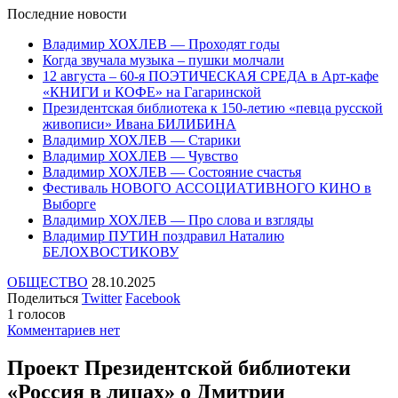
Последние
новости
Владимир ХОХЛЕВ — Проходят годы
Когда звучала музыка – пушки молчали
12 августа – 60-я ПОЭТИЧЕСКАЯ СРЕДА в Арт-кафе
«КНИГИ и КОФЕ» на Гагаринской
Президентская библиотека к 150-летию «певца русской
живописи» Ивана БИЛИБИНА
Владимир ХОХЛЕВ — Старики
Владимир ХОХЛЕВ — Чувство
Владимир ХОХЛЕВ — Состояние счастья
Фестиваль НОВОГО АССОЦИАТИВНОГО КИНО в
Выборге
Владимир ХОХЛЕВ — Про слова и взгляды
Владимир ПУТИН поздравил Наталию
БЕЛОХВОСТИКОВУ
ОБЩЕСТВО
28.10.2025
Поделиться
Twitter
Facebook
1 голосов
Комментариев нет
Проект Президентской библиотеки
«Россия в лицах» о Дмитрии