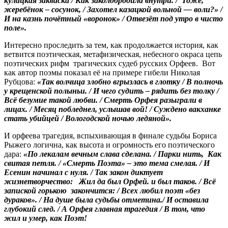
кулацкая закваска / Как заколобродила внутри. / Тоже,
жеребёнок – сосунок, / Захотел казацкой вольной — воли?» /
И на казнь почётный «воронок» / Отвезёт под утро в чисто
поле».
Интересно проследить за тем, как продолжается история, как
ветвится поэтическая, метафизическая, небесного окраса цепь
поэтических рифм трагических судеб русских Орфеев. Вот
как автор поэмы показал её на примере гибели Николая
Рубцова:
«
Так волчица злобно вгрызлась в глотку / В полночь
у крещенской полыньи. / И чего судить – рядить без толку /
Всё безумие такой любви. / Смерть Орфея разыграли в
лицах. / Месяц побледнел, услышав вой! / Суждено вакханке
стать убийцей / Вологодской ночью ледяной».
И орфеева трагедия, вспыхивающая в финале судьбы Бориса
Рыжего логична, как высота и огромность его поэтического
дара:
«
По лекалам вечным слава сделана. / Парки нить, Как
свитая петля. / «Смерть Поэта» – это тема смелая. / И
Есенин начинал с нуля. / Так закон диктует
жизнетворчество: Жил да был Орфей. и был таков. / Всё
запиской горькою закончится: / Всех любил поэт «без
дураков». / На душе была судьбы отметина./ И оставила
глубокий след. / А Орфея главная трагедия / В том, что
жил и умер, как Поэт!