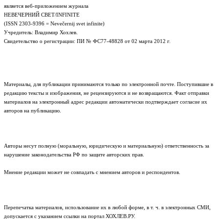
является веб-приложением журнала
НЕВЕЧЕРНИЙ СВЕТ/INFINITE
(ISSN 2303-9396 = Nevečernij svet infinite)
Учредитель: Владимир Хохлев.
Свидетельство о регистрации: ПИ № ФС77-48828 от 02 марта 2012 г.
Материалы, для публикации принимаются только по электронной почте. Поступившие в
редакцию тексты и изображения, не рецензируются и не возвращаются. Факт отправки
материалов на электронный адрес редакции автоматически подтверждает согласие их
авторов на публикацию.
Авторы несут полную (моральную, юридическую и материальную) ответственность за
нарушение законодательства РФ по защите авторских прав.
Мнение редакции может не совпадать с мнением авторов и респондентов.
Перепечатка материалов, использование их в любой форме, в т. ч. в электронных СМИ,
допускается с указанием ссылки на портал ХОХЛЕВ.РУ.