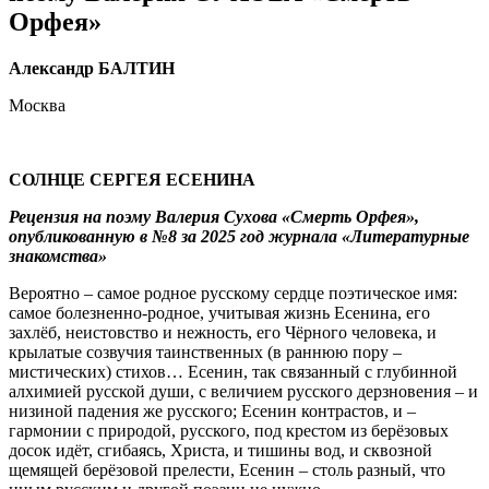
Орфея»
Александр БАЛТИН
Москва
СОЛНЦЕ СЕРГЕЯ ЕСЕНИНА
Рецензия на поэму Валерия Сухова «Смерть Орфея»,
опубликованную в №8 за 2025 год журнала «Литературные
знакомства»
Вероятно – самое родное русскому сердце поэтическое имя:
самое болезненно-родное, учитывая жизнь Есенина, его
захлёб, неистовство и нежность, его Чёрного человека, и
крылатые созвучия таинственных (в раннюю пору –
мистических) стихов… Есенин, так связанный с глубинной
алхимией русской души, с величием русского дерзновения – и
низиной падения же русского; Есенин контрастов, и –
гармонии с природой, русского, под крестом из берёзовых
досок идёт, сгибаясь, Христа, и тишины вод, и сквозной
щемящей берёзовой прелести, Есенин – столь разный, что