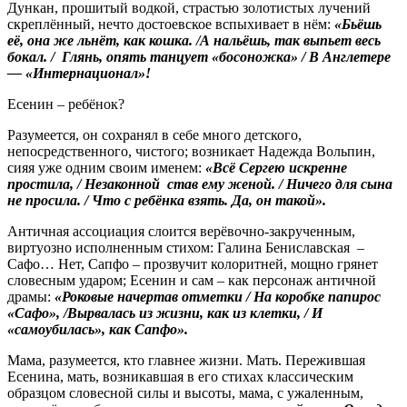
Дункан, прошитый водкой, страстью золотистых лучений
скреплённый, нечто достоевское вспыхивает в нём:
«Бьёшь
её, она же льнёт, как кошка. /А нальёшь, так выпьет весь
бокал. / Глянь, опять танцует «босоножка» / В Англетере
— «Интернационал»!
Есенин – ребёнок?
Разумеется, он сохранял в себе много детского,
непосредственного, чистого; возникает Надежда Вольпин,
сияя уже одним своим именем:
«Всё Сергею
искренне
простила, / Незаконной став ему женой. / Ничего для сына
не просила. / Что с ребёнка взять. Да, он такой».
Античная ассоциация слоится верёвочно-закрученным,
виртуозно исполненным стихом: Галина Бениславская –
Сафо… Нет, Сапфо – прозвучит колоритней, мощно грянет
словесным ударом; Есенин и сам – как персонаж античной
драмы:
«Роковые начертав отметки / На коробке папирос
«Сафо», /Вырвалась из жизни, как из клетки, / И
«самоубилась», как Сапфо».
Мама, разумеется, кто главнее жизни. Мать. Пережившая
Есенина, мать, возникавшая в его стихах классическим
образцом словесной силы и высоты, мама, с ужаленным,