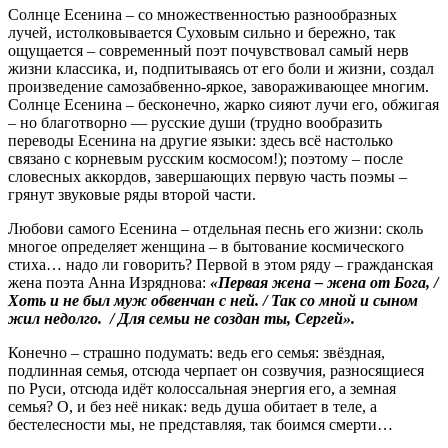
Солнце Есенина – со множественностью разнообразных
лучей, истолковывается Суховым сильно и бережно, так
ощущается – современный поэт почувствовал самый нерв
жизни классика, и, подпитываясь от его боли и жизни, создал
произведение самозабвенно-яркое, завораживающее многим.
Солнце Есенина – бесконечно, жарко сияют лучи его, обжигая
– но благотворно — русские души (трудно вообразить
переводы Есенина на другие языки: здесь всё настолько
связано с корневым русским космосом!); поэтому – после
словесных аккордов, завершающих первую часть поэмы –
грянут звуковые ряды второй части.
Любови самого Есенина – отдельная песнь его жизни: сколь
многое определяет женщина – в бытование космического
стиха… надо ли говорить? Первой в этом ряду – гражданская
жена поэта Анна Изряднова:
«
Первая жена – жена от Бога, /
Хоть и не был муж обвенчан с ней. / Так со мной и сыном
жил недолго. / Для семьи не создан ты, Сергей».
Конечно – страшно подумать: ведь его семья: звёздная,
подлинная семья, отсюда черпает он созвучия, разносящиеся
по Руси, отсюда идёт колоссальная энергия его, а земная
семья? О, и без неё никак: ведь душа обитает в теле, а
бестелесности мы, не представляя, так боимся смерти…