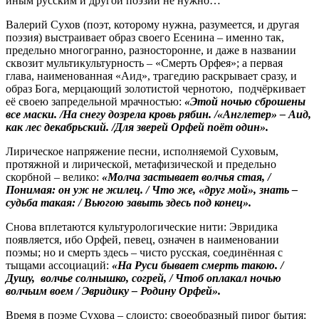
иным русским и другой поэзии не нужно…
Валерий Сухов (поэт, которому нужна, разумеется, и другая
поэзия) выстраивает образ своего Есенина – именно так,
предельно многогранно, разносторонне, и даже в названии
сквозит мультикультурность – «Смерть Орфея»; а первая
глава, наименованная «Аид», трагедию раскрывает сразу, и
образ Бога, мерцающий золотистой чернотою, подчёркивает
её своею запредельной мрачностью:
«Этой ночью сброшены
все маски. /На снегу дозрела кровь рябин. /«Англетер» – Аид,
как лес декабрьский. /Для зверей Орфей поёт один».
Лирическое напряжение песни, исполняемой Суховым,
протяжной и лирической, метафизической и предельно
скорбной – велико:
«Молча застывает волчья стая, /
Понимая: он уж не жилец. / Что же, «друг мой», знать –
судьба такая: / Вьюгою завыть здесь под конец».
Снова вплетаются культурологические нити: Эвридика
появляется, ибо Орфей, певец, означен в наименовании
поэмы; но и смерть здесь – чисто русская, соединённая с
тыщами ассоциаций:
«На Руси
бывает смерть такою. /
Душу, волчье солнышко, согрей, / Чтоб оплакал ночью
волчьим воем / Эвридику – Родину Орфей».
Время в поэме Сухова – слоисто: своеобразный пирог бытия: