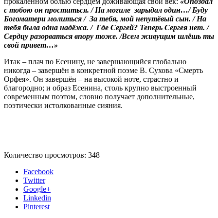
прокалённом болью сердцем доживающая свой век:
«Опоздал
с тобою он проститься. / На могиле зарыдал один…/ Буду
Богоматери молиться / За тебя, мой непутёвый сын. / На
тебя была одна надёжа. / Где Сергей? Теперь Сергея нет. /
Сердцу разорваться впору тоже. /Всем живущим шлёшь ты
свой привет…»
Итак – плач по Есенину, не завершающийся глобально
никогда – завершён в конкретной поэме В. Сухова «Смерть
Орфея». Он завершён – на высокой ноте, страстно и
благородно; и образ Есенина, столь крупно выстроенный
современным поэтом, словно получает дополнительные,
поэтически истолкованные сияния.
Количество просмотров:
348
Facebook
Twitter
Google+
Linkedin
Pinterest