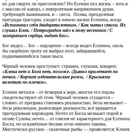
не для смерти ли приготовлен? Но Есенин пел жизнь – хоть и
с массою её каверз, с невероятным напряжением души,
требующей выживания, и – света. Поэма, преодолевая
преграды трагедии, уходит в начало жизни Есенина, когда:
«Вспоминал себя двадцатилетним. / Как читал стихи. Их
слушал Блок. / Петроградом шёл к нему весенним / С
замираньем сердца, видит Бог».
Бог видел… Бог – ощущение – всегда видел Есенина, сколь
бы скорбную тропу не выбрал поэт, забиравшийся,
поднимавшийся в такие выси.
Чёрный человек проступает: страшен, глумлив, коварен:
«Блока нет
и Бога нет, похоже. /Дьявол прилетает по
ночам. / Корчит издевательские рожи, / Крыльями
колотит по плечам».
Есенин метался – от безверия к вере, многие его перлы
свидетельствуют об этом. Чёрный человек сгущается –
словно: от призрака становясь реальностью, бесы мелькают –
бесы революции, разносящие реальность; всё вращается
причудливым хороводом. Нечто от Босха мелькает порой в
поэме Сухова; нечто… от совсем не характерного для Есенина
Босха, но искажённые бесами огни именно таковы.
Мистически-русское – сказочные рыбы — проявляется: Клюев