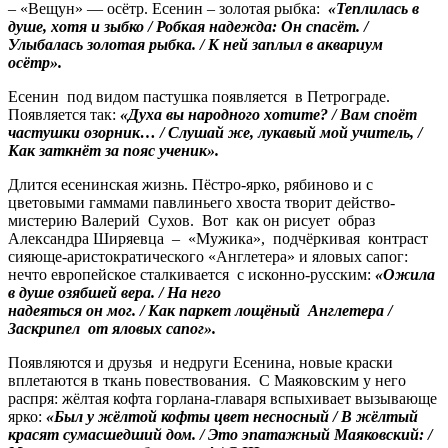
– «Вещун» — осётр. Есенин – золотая рыбка:
«Теплилась в
душе, хотя и зыбко / Робкая надежда: Он спасёт. /
Улыбалась золотая рыбка. / К ней заплыл в аквариум
осётр».
Есенин под видом пастушка появляется в Петрограде.
Появляется так:
«Духа вы народного хотите? / Вам споёт
частушки озорник… / Слушай же, лукавый мой учитель, /
Как заткнёт за пояс ученик».
Длится есенинская жизнь. Пёстро-ярко, рябиново и с
цветовыми гаммами павлиньего хвоста творит действо-
мистерию Валерий Сухов. Вот как он рисует образ
Александра Ширяевца – «Мужика», подчёркивая контраст
сияюще-аристократического «Англетера» и яловых сапог:
нечто европейское сталкивается с исконно-русским:
«Ожила
в душе озябшей вера. / На него
надеяться он мог. / Как паркет лощёный Англетера /
Заскрипел от яловых сапог».
Появляются и друзья и недруги Есенина, новые краски
вплетаются в ткань повествования. С Маяковским у него
распря: жёлтая кофта горлана-главаря вспыхивает вызывающе
ярко:
«
Был у жёлтой кофты цвет несносный / В жёлтый
красят сумасшедший дом. / Это эпатажный Маяковский: /