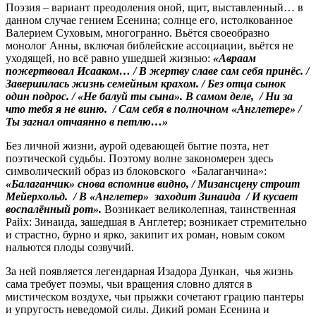
Поэзия – вариант преодоления оной, щит, выставленный… в
данном случае гением Есенина; солнце его, истолкованное
Валерием Суховым, многогранно. Вьётся своеобразно
монолог Анны, включая библейские ассоциации, вьётся не
уходящей, но всё равно ушедшей жизнью:
«Авраам
пожертвовал Исааком… / В жертву славе сам себя принёс. /
Завершилась жизнь семейным крахом. / Без отца сынок
один подрос. / «Не балуй ты сына». В самом деле, / Ни за
что тебя я не виню. / Сам себя в полночном «Англетере» /
Ты загнал отчаянно в петлю…»
Без личной жизни, аурой одевающей бытие поэта, нет
поэтической судьбы. Поэтому волне закономерен здесь
символический образ из блоковского «Балаганчина»:
«Балаганчик» снова вспомнив видно, / Мизансцену строит
Мейерхольд. / В «Англетер» заходит Зинаида / И кусает
воспалённый рот».
Возникает великолепная, таинственная
Райх: Зинаида, зашедшая в Англетер; возникает стремительно
и страстно, бурно и ярко, закипит их роман, новым соком
нальются плоды созвучий.
За ней появляется легендарная Изадора Дункан, чья жизнь
сама требует поэмы, чьи вращения словно длятся в
мистическом воздухе, чьи прыжки сочетают грацию пантеры
и упругость неведомой силы. Дикий роман Есенина и