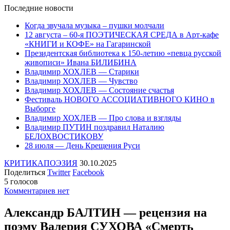
Последние
новости
Когда звучала музыка – пушки молчали
12 августа – 60-я ПОЭТИЧЕСКАЯ СРЕДА в Арт-кафе
«КНИГИ и КОФЕ» на Гагаринской
Президентская библиотека к 150-летию «певца русской
живописи» Ивана БИЛИБИНА
Владимир ХОХЛЕВ — Старики
Владимир ХОХЛЕВ — Чувство
Владимир ХОХЛЕВ — Состояние счастья
Фестиваль НОВОГО АССОЦИАТИВНОГО КИНО в
Выборге
Владимир ХОХЛЕВ — Про слова и взгляды
Владимир ПУТИН поздравил Наталию
БЕЛОХВОСТИКОВУ
28 июля — День Крещения Руси
КРИТИКА
ПОЭЗИЯ
30.10.2025
Поделиться
Twitter
Facebook
5 голосов
Комментариев нет
Александр БАЛТИН — рецензия на
поэму Валерия СУХОВА «Смерть