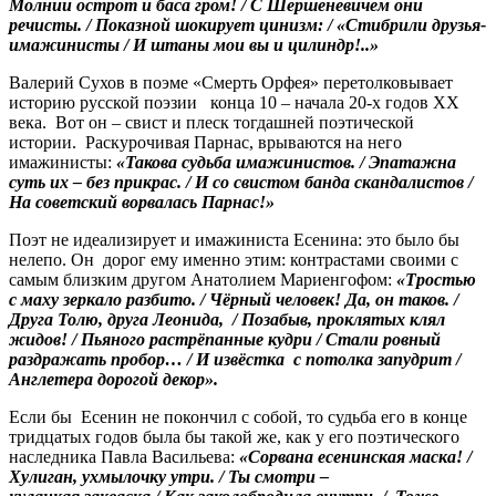
Молнии острот и баса гром! / С Шершеневичем они
речисты. / Показной шокирует цинизм: / «Стибрили друзья-
имажинисты / И штаны мои вы и цилиндр!..»
Валерий Сухов в поэме «Смерть Орфея» перетолковывает
историю русской поэзии конца 10 – начала 20-х годов ХХ
века. Вот он – свист и плеск тогдашней поэтической
истории. Раскурочивая Парнас, врываются на него
имажинисты:
«Такова судьба имажинистов. / Эпатажна
суть их – без прикрас. / И со свистом банда скандалистов /
На советский ворвалась Парнас!»
Поэт не идеализирует и имажиниста Есенина: это было бы
нелепо. Он дорог ему именно этим: контрастами своими с
самым близким другом Анатолием Мариенгофом:
«
Тростью
с маху зеркало разбито. / Чёрный человек! Да, он таков. /
Друга Толю, друга Леонида, / Позабыв, проклятых клял
жидов! / Пьяного растрёпанные кудри / Стали ровный
раздражать пробор… / И извёстка с потолка запудрит /
Англетера дорогой декор».
Если бы Есенин не покончил с собой, то судьба его в конце
тридцатых годов была бы такой же, как у его поэтического
наследника Павла Васильева:
«Сорвана есенинская маска! /
Хулиган, ухмылочку утри. / Ты смотри –