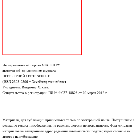
Информационный портал ХОХЛЕВ.РУ
является веб-приложением журнала
НЕВЕЧЕРНИЙ СВЕТ/INFINITE
(ISSN 2303-9396 = Nevečernij svet infinite)
Учредитель: Владимир Хохлев.
Свидетельство о регистрации: ПИ № ФС77-48828 от 02 марта 2012 г.
Материалы, для публикации принимаются только по электронной почте. Поступившие в
редакцию тексты и изображения, не рецензируются и не возвращаются. Факт отправки
материалов на электронный адрес редакции автоматически подтверждает согласие их
авторов на публикацию.