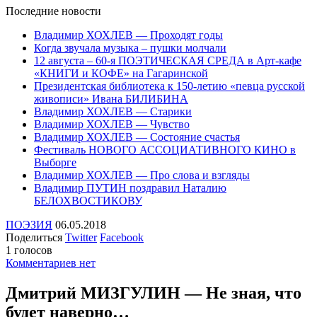
Последние
новости
Владимир ХОХЛЕВ — Проходят годы
Когда звучала музыка – пушки молчали
12 августа – 60-я ПОЭТИЧЕСКАЯ СРЕДА в Арт-кафе
«КНИГИ и КОФЕ» на Гагаринской
Президентская библиотека к 150-летию «певца русской
живописи» Ивана БИЛИБИНА
Владимир ХОХЛЕВ — Старики
Владимир ХОХЛЕВ — Чувство
Владимир ХОХЛЕВ — Состояние счастья
Фестиваль НОВОГО АССОЦИАТИВНОГО КИНО в
Выборге
Владимир ХОХЛЕВ — Про слова и взгляды
Владимир ПУТИН поздравил Наталию
БЕЛОХВОСТИКОВУ
ПОЭЗИЯ
06.05.2018
Поделиться
Twitter
Facebook
1 голосов
Комментариев нет
Дмитрий МИЗГУЛИН — Не зная, что
будет наверно…