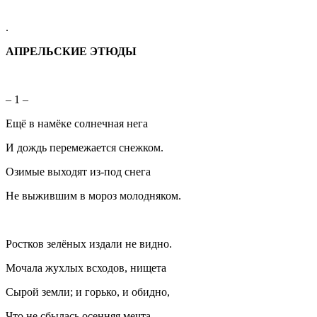
.
АПРЕЛЬСКИЕ ЭТЮДЫ
– 1 –
Ещё в намёке солнечная нега
И дождь перемежается снежком.
Озимые выходят из-под снега
Не выжившим в мороз молодняком.
Ростков зелёных издали не видно.
Мочала жухлых всходов, нищета
Сырой земли; и горько, и обидно,
Что не сбылась осенняя мечта.