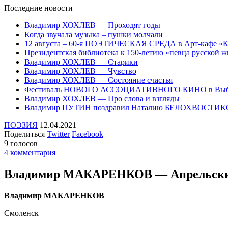
Последние
новости
Владимир ХОХЛЕВ — Проходят годы
Когда звучала музыка – пушки молчали
12 августа – 60-я ПОЭТИЧЕСКАЯ СРЕДА в Арт-кафе «
Президентская библиотека к 150-летию «певца русско
Владимир ХОХЛЕВ — Старики
Владимир ХОХЛЕВ — Чувство
Владимир ХОХЛЕВ — Состояние счастья
Фестиваль НОВОГО АССОЦИАТИВНОГО КИНО в Выб
Владимир ХОХЛЕВ — Про слова и взгляды
Владимир ПУТИН поздравил Наталию БЕЛОХВОСТИ
ПОЭЗИЯ
12.04.2021
Поделиться
Twitter
Facebook
9 голосов
4 комментария
Владимир МАКАРЕНКОВ — Апрельски
Владимир МАКАРЕНКОВ
Смоленск