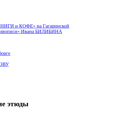
КНИГИ и КОФЕ» на Гагаринской
й живописи» Ивана БИЛИБИНА
орге
КОВУ
е этюды