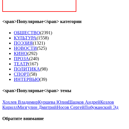
<span>Популярные</span> категории
ОБЩЕСТВО
(2391)
КУЛЬТУРА
(1558)
ПОЭЗИЯ
(1321)
НОВОСТИ
(525)
КИНО
(292)
ПРОЗА
(240)
ТЕАТР
(167)
ПОЛИТИКА
(98)
СПОРТ
(58)
ИНТЕРВЬЮ
(39)
<span>Популярные</span> темы
Хохлев Владимир
Куршева Юлия
Шацков Андрей
Козлов
Кирилл
Мизгулин Дмитрий
Носов Сергей
Побужанский Эд
Обратите
внимание