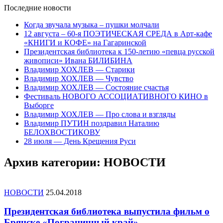
Последние
новости
Когда звучала музыка – пушки молчали
12 августа – 60-я ПОЭТИЧЕСКАЯ СРЕДА в Арт-кафе
«КНИГИ и КОФЕ» на Гагаринской
Президентская библиотека к 150-летию «певца русской
живописи» Ивана БИЛИБИНА
Владимир ХОХЛЕВ — Старики
Владимир ХОХЛЕВ — Чувство
Владимир ХОХЛЕВ — Состояние счастья
Фестиваль НОВОГО АССОЦИАТИВНОГО КИНО в
Выборге
Владимир ХОХЛЕВ — Про слова и взгляды
Владимир ПУТИН поздравил Наталию
БЕЛОХВОСТИКОВУ
28 июля — День Крещения Руси
Архив категории:
НОВОСТИ
НОВОСТИ
25.04.2018
Президентская библиотека выпустила фильм о
Брянске «Пограничный край»