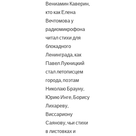
Вениамин Каверин,
кто как Елена
Вечтомова у
радиомикрофона
читал стихи для
блокадного
Ленинграда, как
Павел Лукницкий
стал летописцем
города, поэтам
Николаю Брауну,
Юрию Инге, Борису
Лихареву,
Виссариону
Саянову, чьи стихи
в листовках и