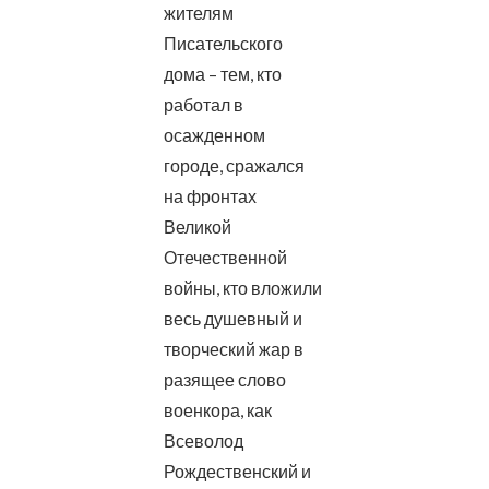
жителям
Писательского
дома – тем, кто
работал в
осажденном
городе, сражался
на фронтах
Великой
Отечественной
войны, кто вложили
весь душевный и
творческий жар в
разящее слово
военкора, как
Всеволод
Рождественский и