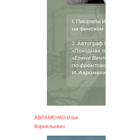
АВРАМЕНКО Илья
Корнильевич