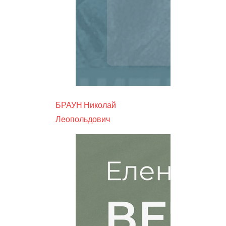
БРАУН Николай
Леопольдович