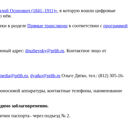
лий Осипович (1841–1911)»
, в которую вошли цифровые
о нём.
еки в разделе
Прямые трансляции
в соответствии с
программой
онный адрес:
druzhevsky@prlib.ru
. Контактное лицо от
media@prlib.ru
,
dyatko@prlib.ru
Ольге Дятко, тел.: (812) 305-16-
проносимой аппаратуры, контактные телефоны, наименование
димо заблаговременно.
ичии паспорта– через подъезд № 2.