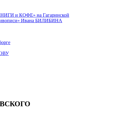
КНИГИ и КОФЕ» на Гагаринской
й живописи» Ивана БИЛИБИНА
орге
КОВУ
ЧЕВСКОГО