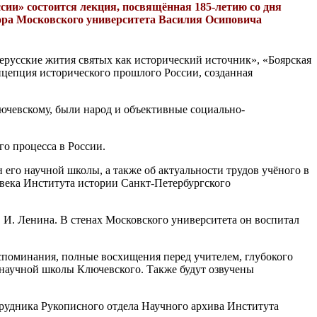
ссии» состоится лекция, посвящённая 185-летию со дня
ора Московского университета Василия Осиповича
ерусские жития святых как исторический источник», «Боярская
нцепция исторического прошлого России, созданная
ючевскому, были народ и объективные социально-
о процесса в России.
его научной школы, а также об актуальности трудов учёного в
века Института истории Санкт-Петербургского
 И. Ленина. В стенах Московского университета он воспитал
оспоминания, полные восхищения перед учителем, глубокого
х научной школы Ключевского. Также будут озвучены
рудника Рукописного отдела Научного архива Института