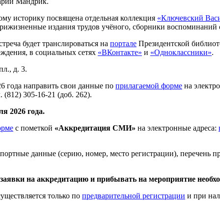
арии Мандрик.
ому историку посвящена отдельная коллекция
«Ключевский Васи
рижизненные издания трудов учёного, сборники воспоминаний 
треча будет транслироваться на
портале
Президентской библиот
еждения, в социальных сетях
«ВКонтакте»
и
«Одноклассники»
.
., д. 3.
26 года направить свои данные по
прилагаемой форме
на электр
812) 305-16-21 (доб. 262).
я 2026 года.
орме
с пометкой
«Аккредитация СМИ»
на электронные адреса:
спортные данные (серию, номер, место регистрации), перечень 
аявки на аккредитацию и прибывать на мероприятие необхо
уществляется только по
предварительной регистрации
и при нал