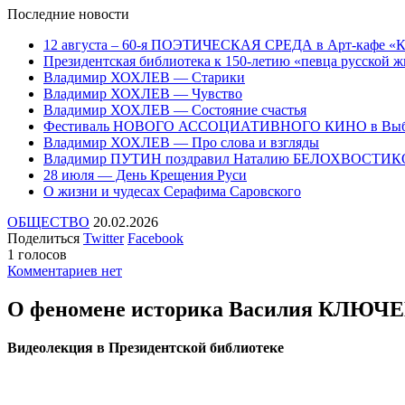
Последние
новости
12 августа – 60-я ПОЭТИЧЕСКАЯ СРЕДА в Арт-кафе «
Президентская библиотека к 150-летию «певца русско
Владимир ХОХЛЕВ — Старики
Владимир ХОХЛЕВ — Чувство
Владимир ХОХЛЕВ — Состояние счастья
Фестиваль НОВОГО АССОЦИАТИВНОГО КИНО в Выб
Владимир ХОХЛЕВ — Про слова и взгляды
Владимир ПУТИН поздравил Наталию БЕЛОХВОСТИ
28 июля — День Крещения Руси
О жизни и чудесах Серафима Саровского
ОБЩЕСТВО
20.02.2026
Поделиться
Twitter
Facebook
1 голосов
Комментариев нет
О феномене историка Василия КЛЮ
Видеолекция в Президентской библиотеке