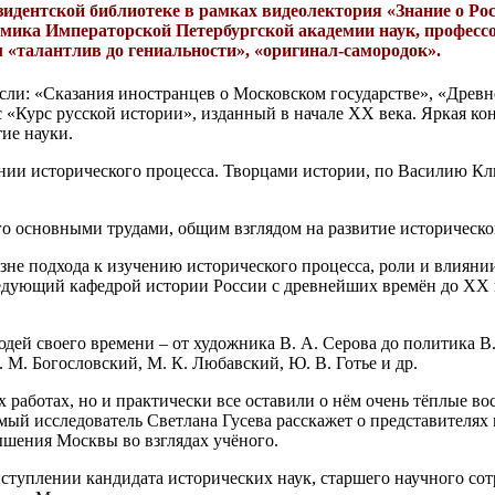
езидентской библиотеке в рамках видеолектория «Знание о Ро
емика Императорской Петербургской академии наук, професс
 «талантлив до гениальности», «оригинал-самородок».
сли: «Сказания иностранцев о Московском государстве», «Древн
 «Курс русской истории», изданный в начале XX века. Яркая ко
ие науки.
нии исторического процесса. Творцами истории, по Василию Кл
о основными трудами, общим взглядом на развитие историческог
е подхода к изучению исторического процесса, роли и влиянии 
аведующий кафедрой истории России с древнейших времён до XX 
ей своего времени – от художника В. А. Серова до политика В.
М. Богословский, М. К. Любавский, Ю. В. Готье и др.
х работах, но и практически все оставили о нём очень тёплые в
имый исследователь Светлана Гусева расскажет о представителя
ышения Москвы во взглядах учёного.
туплении кандидата исторических наук, старшего научного сот