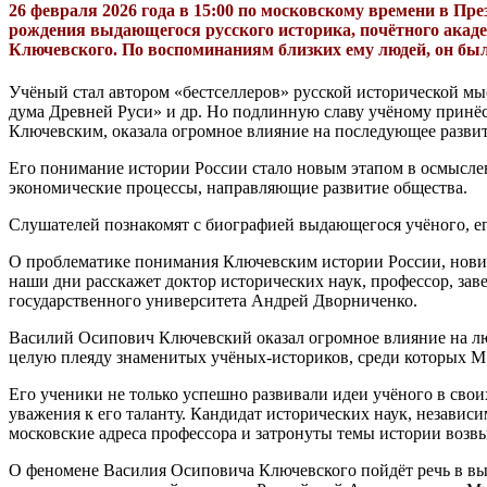
26 февраля 2026 года в 15:00 по московскому времени в Пр
рождения выдающегося русского историка, почётного акад
Ключевского. По воспоминаниям близких ему людей, он был
Учёный стал автором «бестселлеров» русской исторической мы
дума Древней Руси» и др. Но подлинную славу учёному принёс
Ключевским, оказала огромное влияние на последующее развит
Его понимание истории России стало новым этапом в осмысле
экономические процессы, направляющие развитие общества.
Слушателей познакомят с биографией выдающегося учёного, ег
О проблематике понимания Ключевским истории России, новизн
наши дни расскажет доктор исторических наук, профессор, з
государственного университета Андрей Дворниченко.
Василий Осипович Ключевский оказал огромное влияние на люд
целую плеяду знаменитых учёных-историков, среди которых М. 
Его ученики не только успешно развивали идеи учёного в свои
уважения к его таланту. Кандидат исторических наук, независ
московские адреса профессора и затронуты темы истории возв
О феномене Василия Осиповича Ключевского пойдёт речь в выс