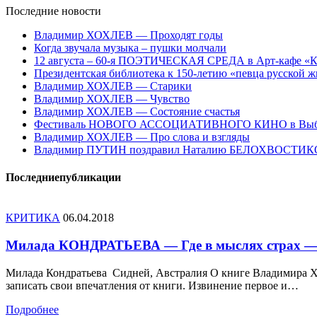
Последние
новости
Владимир ХОХЛЕВ — Проходят годы
Когда звучала музыка – пушки молчали
12 августа – 60-я ПОЭТИЧЕСКАЯ СРЕДА в Арт-кафе «
Президентская библиотека к 150-летию «певца русско
Владимир ХОХЛЕВ — Старики
Владимир ХОХЛЕВ — Чувство
Владимир ХОХЛЕВ — Состояние счастья
Фестиваль НОВОГО АССОЦИАТИВНОГО КИНО в Выб
Владимир ХОХЛЕВ — Про слова и взгляды
Владимир ПУТИН поздравил Наталию БЕЛОХВОСТИ
Последние
публикации
КРИТИКА
06.04.2018
Милада КОНДРАТЬЕВА — Где в мыслях страх — 
Милада Кондратьева Сидней, Австралия О книге Владимира Х
записать свои впечатления от книги. Извинение первое и…
Подробнее