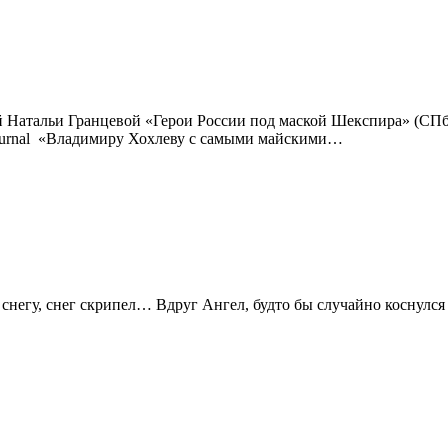
Натальи Гранцевой «Герои России под маской Шекспира» (СП
m/jurnal «Владимиру Хохлеву с самыми майскими…
, снег скрипел… Вдруг Ангел, будто бы случайно коснулся сл