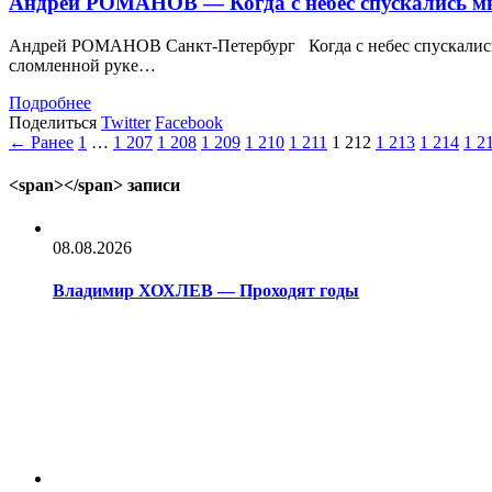
Андрей РОМАНОВ — Когда с небес спускались м
Андрей РОМАНОВ Санкт-Петербург Когда с небес спускались мы
сломленной руке…
Подробнее
Поделиться
Twitter
Facebook
← Ранее
1
…
1 207
1 208
1 209
1 210
1 211
1 212
1 213
1 214
1 2
<span></span> записи
08.08.2026
Владимир ХОХЛЕВ — Проходят годы