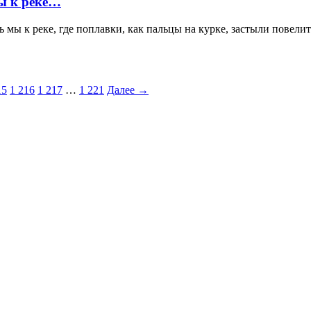
ы к реке…
 к реке, где поплавки, как пальцы на курке, застыли повелите
15
1 216
1 217
…
1 221
Далее →