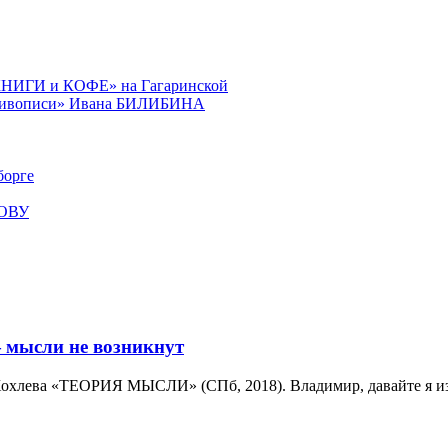
КНИГИ и КОФЕ» на Гагаринской
й живописи» Ивана БИЛИБИНА
орге
КОВУ
мысли не возникнут
охлева «ТЕОРИЯ МЫСЛИ» (СПб, 2018). Владимир, давайте я изл