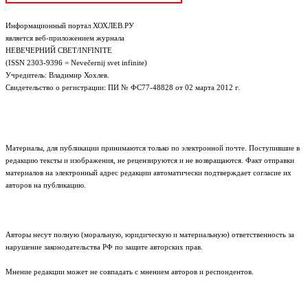
Информационный портал ХОХЛЕВ.РУ
является веб-приложением журнала
НЕВЕЧЕРНИЙ СВЕТ/INFINITE
(ISSN 2303-9396 = Nevečernij svet infinite)
Учредитель: Владимир Хохлев.
Свидетельство о регистрации: ПИ № ФС77-48828 от 02 марта 2012 г.
Материалы, для публикации принимаются только по электронной почте. Поступившие в
редакцию тексты и изображения, не рецензируются и не возвращаются. Факт отправки
материалов на электронный адрес редакции автоматически подтверждает согласие их
авторов на публикацию.
Авторы несут полную (моральную, юридическую и материальную) ответственность за
нарушение законодательства РФ по защите авторских прав.
Мнение редакции может не совпадать с мнением авторов и респондентов.