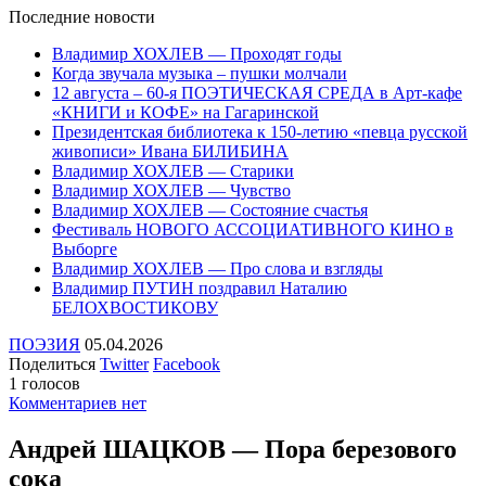
Последние
новости
Владимир ХОХЛЕВ — Проходят годы
Когда звучала музыка – пушки молчали
12 августа – 60-я ПОЭТИЧЕСКАЯ СРЕДА в Арт-кафе
«КНИГИ и КОФЕ» на Гагаринской
Президентская библиотека к 150-летию «певца русской
живописи» Ивана БИЛИБИНА
Владимир ХОХЛЕВ — Старики
Владимир ХОХЛЕВ — Чувство
Владимир ХОХЛЕВ — Состояние счастья
Фестиваль НОВОГО АССОЦИАТИВНОГО КИНО в
Выборге
Владимир ХОХЛЕВ — Про слова и взгляды
Владимир ПУТИН поздравил Наталию
БЕЛОХВОСТИКОВУ
ПОЭЗИЯ
05.04.2026
Поделиться
Twitter
Facebook
1 голосов
Комментариев нет
Андрей ШАЦКОВ — Пора березового
сока