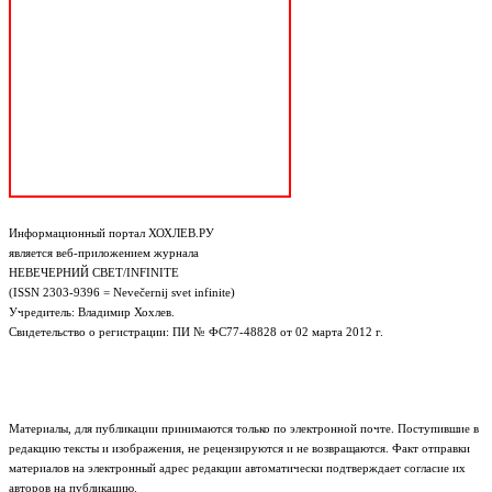
Информационный портал ХОХЛЕВ.РУ
является веб-приложением журнала
НЕВЕЧЕРНИЙ СВЕТ/INFINITE
(ISSN 2303-9396 = Nevečernij svet infinite)
Учредитель: Владимир Хохлев.
Свидетельство о регистрации: ПИ № ФС77-48828 от 02 марта 2012 г.
Материалы, для публикации принимаются только по электронной почте. Поступившие в
редакцию тексты и изображения, не рецензируются и не возвращаются. Факт отправки
материалов на электронный адрес редакции автоматически подтверждает согласие их
авторов на публикацию.