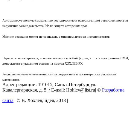
Авторы несут полную (моральную, юридическую и материальную) ответственность за
нарушение законодательства РФ по защите авторских прав.
Мнение редакции может не совпадать с мнением авторов и респондентов.
Перепечатка материалов, использование их в любой форме, в т. ч. в электронных СМИ,
допускается с указанием ссылки на портал ХОХЛЕВ.РУ.
Редакция не несет ответственности за содержание и достоверность рекламных
материалов.
Адрес редакции: 191015, Санкт-Петербург,ул.
Кавалергардская, д. 5. / E-mail: Hohlev@list.ru| ©
Разработка
сайта
| © В. Хохлев, идея, 2018 |