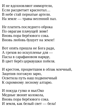
И не вдохновляют иммортели,
Если расцветает краснотал…
В небе стай пернатые артели.
На земле — травы весенний пал.
Не платить последнего оброка
По оврагам плачущей зиме!
Вновь пора берёзового сока.
Вновь любовь бушует на земле!
Вот опять пришла не Бога ради,
А грехов во искупленье для —
Пасха в сарафановом наряде,
В цвет берёз церквушки побеля.
И крестом, процветшим в облак млечный,
Зацепив погожую зарю,
Осветила путь наш подвенечный
К скромному лесному алтарю.
И покуда гулко и высОко
Медные звонят колокола,
Вновь пора берёзового сока.
И земля, как белый свет — бела!