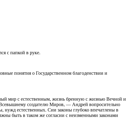
ся с папкой в руке.
новные понятия о Государственном благоденствии и
ный мир с естественным, жизнь бренную с жизнью Вечной и
 и Всевышнему создателю Миров, — Андрей вопросительно
ы, нужд естественных. Сии законы глубоко впечатлены в
олжны быть в таком же согласии с неизменными законами