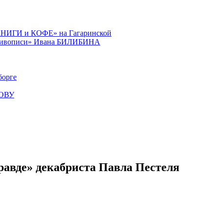
КНИГИ и КОФЕ» на Гагаринской
й живописи» Ивана БИЛИБИНА
орге
КОВУ
равде» декабриста Павла Пестеля