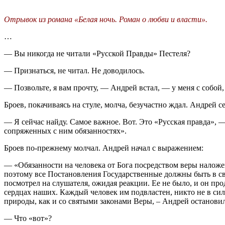
Отрывок из романа «Белая ночь. Роман о любви и власти».
…
— Вы никогда не читали «Русской Правды» Пестеля?
— Признаться, не читал. Не доводилось.
— Позвольте, я вам прочту, — Андрей встал, — у меня с собой, 
Броев, покачиваясь на стуле, молча, безучастно ждал. Андрей се
— Я сейчас найду. Самое важное. Вот. Это «Русская правда», 
сопряженных с ним обязанностях».
Броев по-прежнему молчал. Андрей начал с выражением:
— «Обязанности на человека от Бога посредством веры налож
поэтому все Постановления Государственные должны быть в с
посмотрел на слушателя, ожидая реакции. Ее не было, и он пр
сердцах наших. Каждый человек им подвластен, никто не в си
природы, как и со святыми законами Веры, – Андрей останови
— Что «вот»?