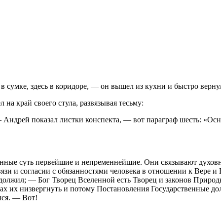
в сумке, здесь в коридоре, — он вышел из кухни и быстро вернул
л на край своего стула, развязывая тесьму:
— Андрей показал листки конспекта, — вот параграф шесть: «Ос
енные суть первейшие и непременнейшие. Они связывают духов
вязи и согласии с обязанностями человека в отношении к Вере
одолжил; — Бог Творец Вселенной есть Творец и законов Природ
лах их низвергнуть и потому Постановления Государственные д
лся. — Вот!