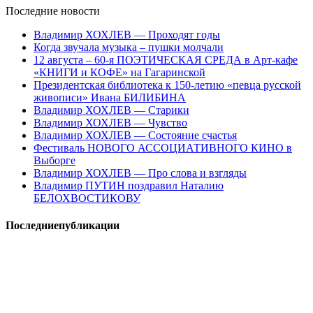
Последние
новости
Владимир ХОХЛЕВ — Проходят годы
Когда звучала музыка – пушки молчали
12 августа – 60-я ПОЭТИЧЕСКАЯ СРЕДА в Арт-кафе
«КНИГИ и КОФЕ» на Гагаринской
Президентская библиотека к 150-летию «певца русской
живописи» Ивана БИЛИБИНА
Владимир ХОХЛЕВ — Старики
Владимир ХОХЛЕВ — Чувство
Владимир ХОХЛЕВ — Состояние счастья
Фестиваль НОВОГО АССОЦИАТИВНОГО КИНО в
Выборге
Владимир ХОХЛЕВ — Про слова и взгляды
Владимир ПУТИН поздравил Наталию
БЕЛОХВОСТИКОВУ
Последние
публикации