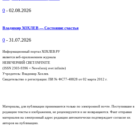
0
-
02.08.2026
Владимир ХОХЛЕВ — Состояние счастья
0
-
31.07.2026
Информационный портал ХОХЛЕВ.РУ
является веб-приложением журнала
НЕВЕЧЕРНИЙ СВЕТ/INFINITE
(ISSN 2303-9396 = Nevečernij svet infinite)
Учредитель: Владимир Хохлев.
Свидетельство о регистрации: ПИ № ФС77-48828 от 02 марта 2012 г.
Материалы, для публикации принимаются только по электронной почте. Поступившие в
редакцию тексты и изображения, не рецензируются и не возвращаются. Факт отправки
материалов на электронный адрес редакции автоматически подтверждает согласие их
авторов на публикацию.