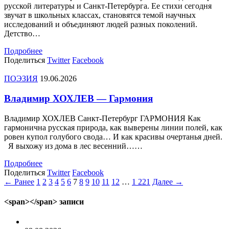
русской литературы и Санкт-Петербурга. Ее стихи сегодня
звучат в школьных классах, становятся темой научных
исследований и объединяют людей разных поколений.
Детство…
Подробнее
Поделиться
Twitter
Facebook
ПОЭЗИЯ
19.06.2026
Владимир ХОХЛЕВ — Гармония
Владимир ХОХЛЕВ Санкт-Петербург ГАРМОНИЯ Как
гармонична русская природа, как выверены линии полей, как
ровен купол голубого свода… И как красивы очертанья дней.
Я выхожу из дома в лес весенний……
Подробнее
Поделиться
Twitter
Facebook
← Ранее
1
2
3
4
5
6
7
8
9
10
11
12
…
1 221
Далее →
<span></span> записи