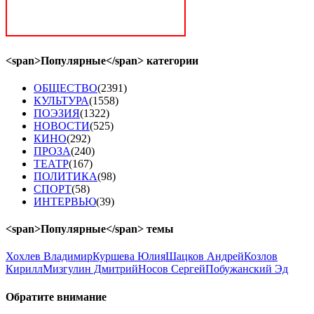
<span>Популярные</span> категории
ОБЩЕСТВО
(2391)
КУЛЬТУРА
(1558)
ПОЭЗИЯ
(1322)
НОВОСТИ
(525)
КИНО
(292)
ПРОЗА
(240)
ТЕАТР
(167)
ПОЛИТИКА
(98)
СПОРТ
(58)
ИНТЕРВЬЮ
(39)
<span>Популярные</span> темы
Хохлев Владимир
Куршева Юлия
Шацков Андрей
Козлов
Кирилл
Мизгулин Дмитрий
Носов Сергей
Побужанский Эд
Обратите
внимание